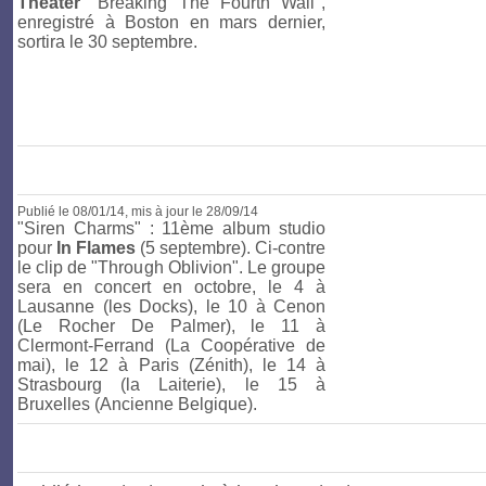
Theater
"Breaking The Fourth Wall",
enregistré à Boston en mars dernier,
sortira le 30 septembre.
Publié le
08/01/14
, mis à jour le 28/09/14
"Siren Charms" : 11ème album studio
pour
In Flames
(5 septembre). Ci-contre
le clip de "Through Oblivion". Le groupe
sera en concert en octobre, le 4 à
Lausanne (les Docks), le 10 à Cenon
(Le Rocher De Palmer), le 11 à
Clermont-Ferrand (La Coopérative de
mai), le 12 à Paris (Zénith), le 14 à
Strasbourg (la Laiterie), le 15 à
Bruxelles (Ancienne Belgique).