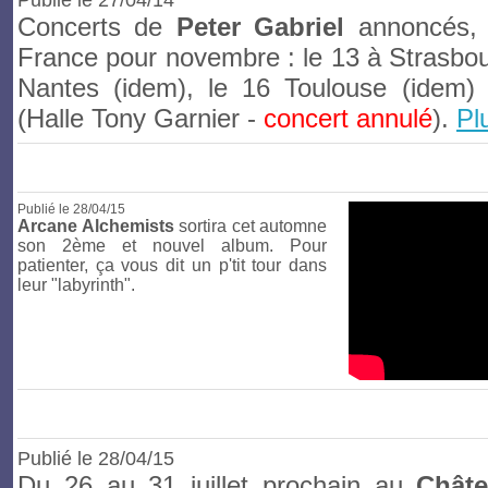
Publié le
27/04/14
Concerts de
Peter Gabriel
annoncés, 
France pour novembre : le 13 à Strasbour
Nantes (idem), le 16 Toulouse (idem)
(Halle Tony Garnier -
concert annulé
).
Pl
Publié le
28/04/15
Arcane Alchemists
sortira cet automne
son 2ème et nouvel album. Pour
patienter, ça vous dit un p'tit tour dans
leur "labyrinth".
Publié le
28/04/15
Du 26 au 31 juillet prochain au
Châte